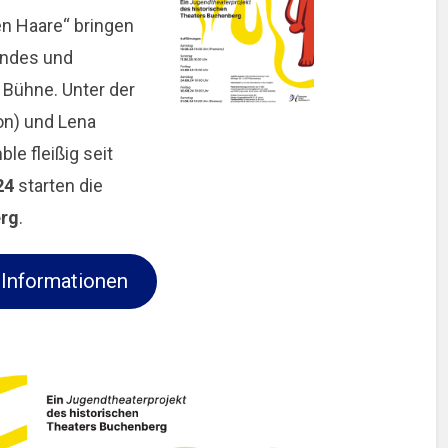
en Haare“ bringen
endes und
Bühne. Unter der
on) und Lena
le fleißig seit
24
starten die
erg
.
 Informationen