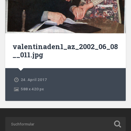
valentinaden1_az_2002_06_08
__011.jpg
24. April 2017
588
x
420 px